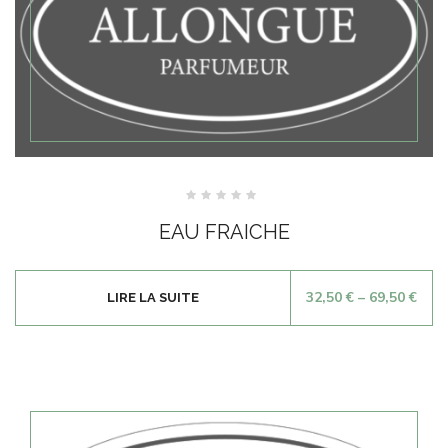
Note
0
EAU FRAICHE
sur
5
32,50
€
–
69,50
€
LIRE LA SUITE