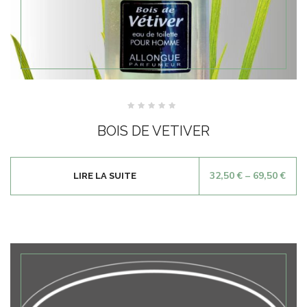
Note
0
BOIS DE VETIVER
sur
5
32,50
€
–
69,50
€
LIRE LA SUITE