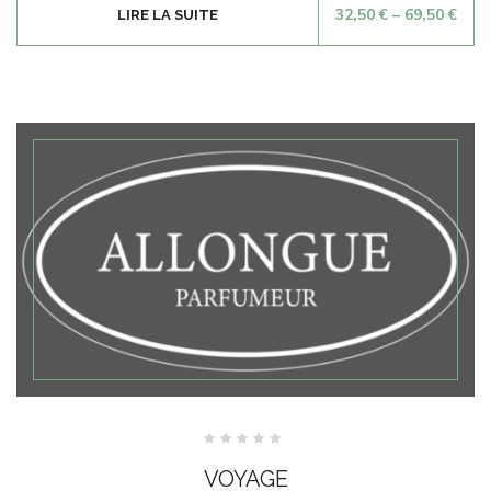
32,50
€
–
69,50
€
LIRE LA SUITE
Note
0
VOYAGE
sur
5