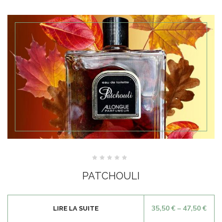
Note
0
PATCHOULI
sur
5
35,50
€
–
47,50
€
LIRE LA SUITE