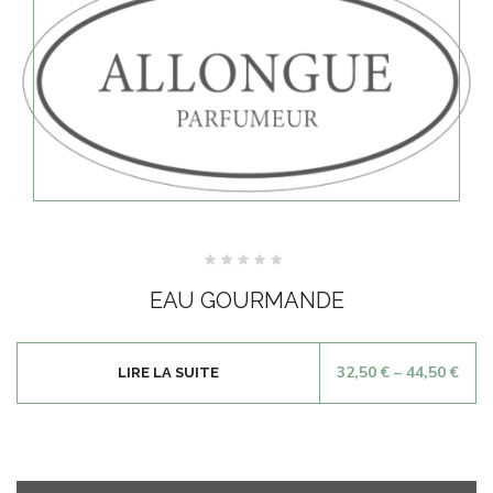
Note
0
EAU GOURMANDE
sur
5
32,50
€
–
44,50
€
LIRE LA SUITE