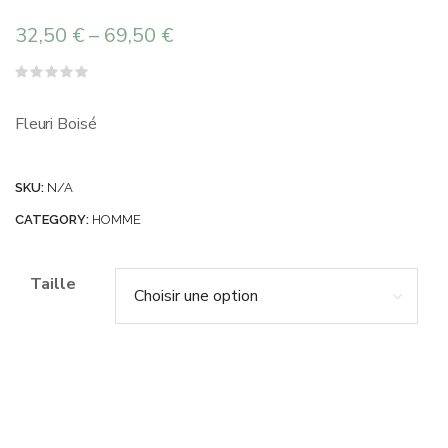
32,50
€
–
69,50
€
Note
0
sur
Fleuri Boisé
5
SKU:
N/A
CATEGORY:
HOMME
Taille