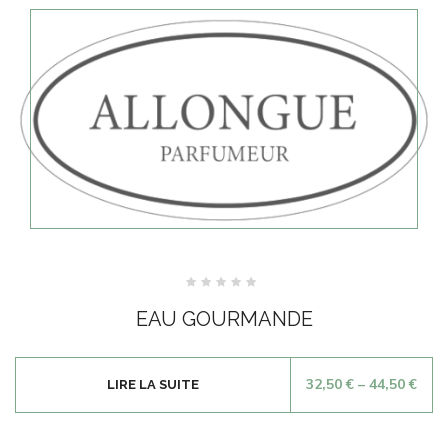
Note
0
EAU GOURMANDE
sur
5
32,50
€
–
44,50
€
LIRE LA SUITE