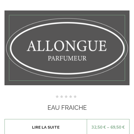
Note
0
EAU FRAICHE
sur
5
32,50
€
–
69,50
€
LIRE LA SUITE