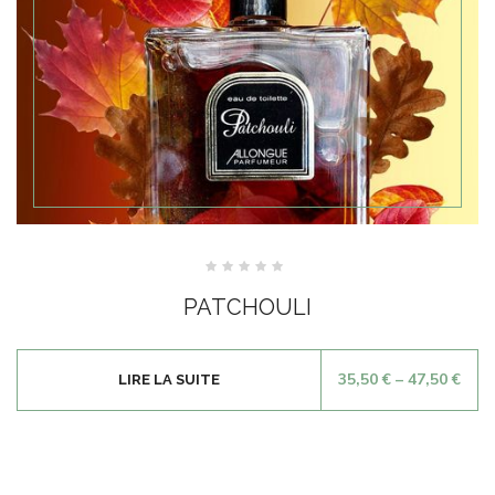
Note
0
PATCHOULI
sur
5
35,50
€
–
47,50
€
LIRE LA SUITE