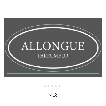
Note
0
N 18
sur
5