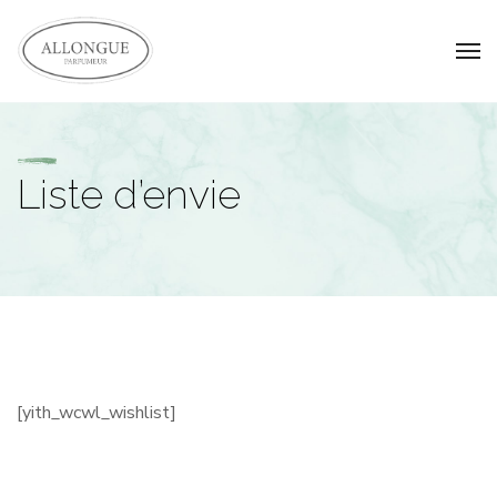
Liste d’envie
[yith_wcwl_wishlist]