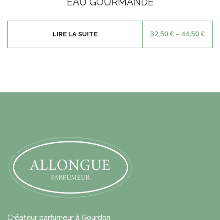
EAU GOURMANDE
sur
5
32,50
€
–
44,50
€
LIRE LA SUITE
Créateur parfumeur à Gourdon