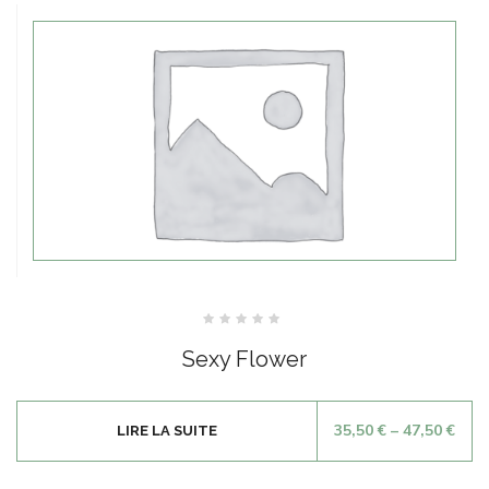
Note
0
Sexy Flower
sur
5
35,50
€
–
47,50
€
LIRE LA SUITE