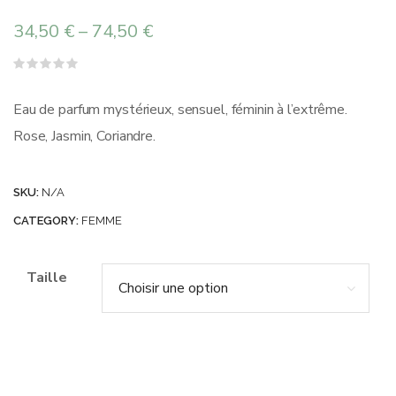
34,50
€
–
74,50
€
Note
0
sur
Eau de parfum mystérieux, sensuel, féminin à l’extrême.
5
Rose, Jasmin, Coriandre.
SKU:
N/A
CATEGORY:
FEMME
Taille