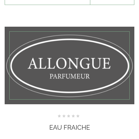
Note
0
EAU FRAICHE
sur
5