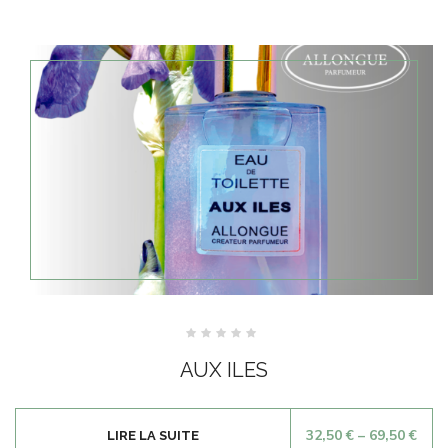
Note
0
AUX ILES
sur
5
32,50
€
–
69,50
€
LIRE LA SUITE