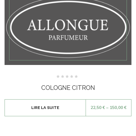
Note
0
COLOGNE CITRON
sur
5
22,50
€
–
150,00
€
LIRE LA SUITE