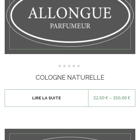
Note
0
COLOGNE NATURELLE
sur
5
22,50
€
–
150,00
€
LIRE LA SUITE