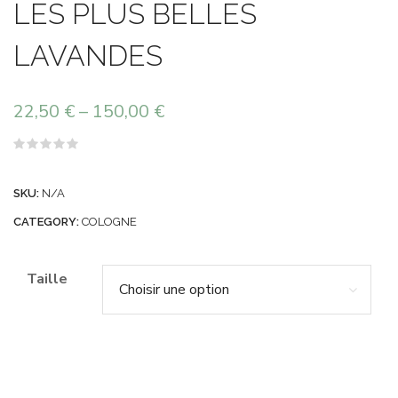
LES PLUS BELLES
LAVANDES
22,50
€
–
150,00
€
Note
0
sur
SKU:
N/A
5
CATEGORY:
COLOGNE
Taille