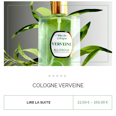
Note
0
COLOGNE VERVEINE
sur
5
22,50
€
–
150,00
€
LIRE LA SUITE